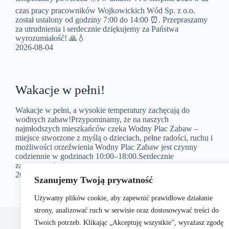
czas pracy pracowników Wojkowickich Wód Sp. z o.o.
został ustalony od godziny 7:00 do 14:00 ⏰. Przepraszamy
za utrudnienia i serdecznie dziękujemy za Państwa
wyrozumiałość! 🙏💧
2026-08-04
Wakacje w pełni!
Wakacje w pełni, a wysokie temperatury zachęcają do
wodnych zabaw!Przypominamy, że na naszych
najmłodszych mieszkańców czeka Wodny Plac Zabaw –
miejsce stworzone z myślą o dzieciach, pełne radości, ruchu i
możliwości orzeźwienia Wodny Plac Zabaw jest czynny
codziennie w godzinach 10:00–18:00.Serdecznie
zapraszamy!
2026-07-07
Szanujemy Twoją prywatność
Używamy plików cookie, aby zapewnić prawidłowe działanie
strony, analizować ruch w serwisie oraz dostosowywać treści do
Woj
📍ul
Twoich potrzeb. Klikając „Akceptuję wszystkie”, wyrażasz zgodę