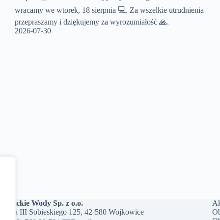
wracamy we wtorek, 18 sierpnia 💻. Za wszelkie utrudnienia
przepraszamy i dziękujemy za wyrozumiałość 🙏.
2026-07-30
kowickie Wody Sp. z o.o.
Ak
. Jana III Sobieskiego 125, 42-580 Wojkowice
Ob