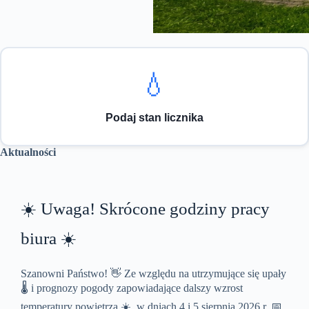
💧
Podaj stan licznika
Aktualności
☀️ Uwaga! Skrócone godziny pracy
biura ☀️
Szanowni Państwo! 👋 Ze względu na utrzymujące się upały
🌡️ i prognozy pogody zapowiadające dalszy wzrost
temperatury powietrza ☀️, w dniach 4 i 5 sierpnia 2026 r. 📅